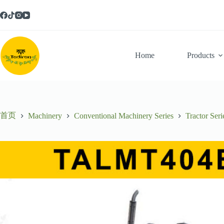
跳
至
内
容
Home
Products
首页
Machinery
Conventional Machinery Series
Tractor Seri