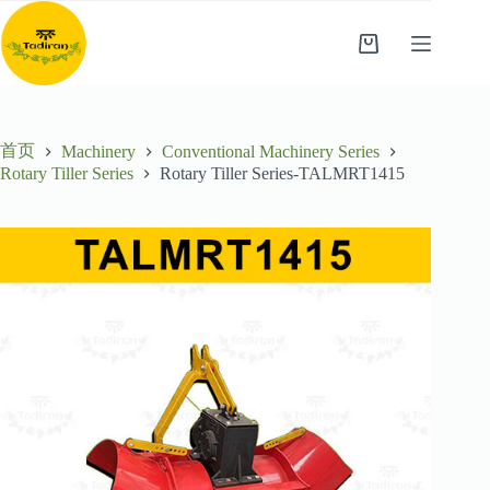
跳
至
购
内
物
容
车
首页
Machinery
Conventional Machinery Series
Rotary Tiller Series
Rotary Tiller Series-TALMRT1415